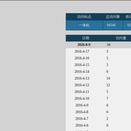
访问站点
总访问量
统
一体机
94546
6
日期
访问量
2026-8-9
34
2016-4-17
3
2016-4-16
5
2016-4-15
5
2016-4-14
6
2016-4-13
14
2016-4-12
12
2016-4-11
5
2016-4-10
7
2016-4-9
6
2016-4-8
6
2016-4-7
2
2016-4-6
6