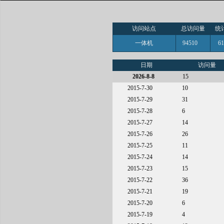
访问站点
总访问量
统
一体机
94510
6
日期
访问量
2026-8-8
15
2015-7-30
10
2015-7-29
31
2015-7-28
6
2015-7-27
14
2015-7-26
26
2015-7-25
11
2015-7-24
14
2015-7-23
15
2015-7-22
36
2015-7-21
19
2015-7-20
6
2015-7-19
4