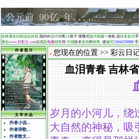
24
吉林通化刘韬远征科技
国内外
设
计
销
售
英寸
便携式
箱式电脑
一体机
设计
多款式
手
通化
www.刘彩云
com
箱
式
机
电脑
销售
网
中国
技术
咨询
和
销售
请
编写
13644350088
手
.
:
作 者 照 片
您现在的位置 >> 彩云日记...
血泪青春 吉林省通
吉林省通
岁月的小河儿，绕
文 学 作 品
作者小说...
大自然的神秘，吸
作者诗歌...
作者散文...