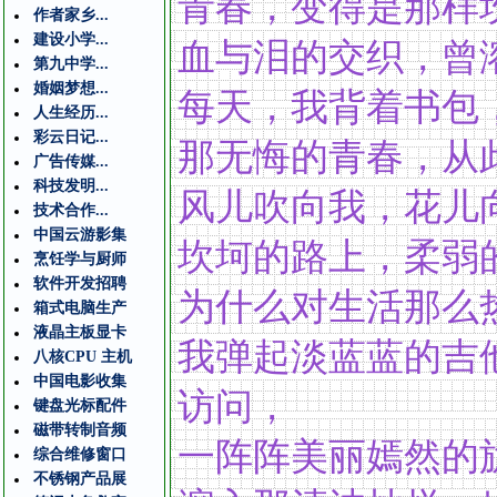
青春，变得是那样
作者家乡...
建设小学...
血与泪的交织，曾
第九中学...
婚姻梦想...
每天，我背着书包
人生经历...
彩云日记...
那无悔的青春，从
广告传媒...
科技发明...
风儿吹向我，花儿
技术合作...
中国云游影集
坎坷的路上，柔弱
烹饪学与厨师
软件开发招聘
为什么对生活那么
箱式电脑生产
液晶主板显卡
我弹起淡蓝蓝的吉
八核CPU 主机
中国电影收集
访问，
键盘光标配件
磁带转制音频
一阵阵美丽嫣然的
综合维修窗口
不锈钢产品展