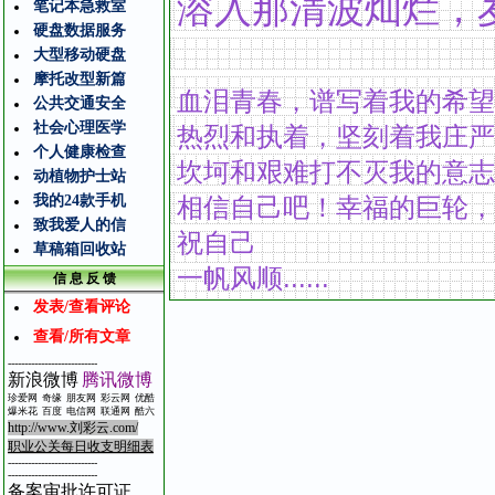
溶入那清波灿烂，
笔记本急救室
硬盘数据服务
大型移动硬盘
摩托改型新篇
血泪青春，谱写着我的希望
公共交通安全
社会心理医学
热烈和执着，坚刻着我庄严
个人健康检查
坎坷和艰难打不灭我的意志
动植物护士站
我的24款手机
相信自己吧
！
幸福的巨轮，
致我爱人的信
祝自己
草稿箱回收站
一帆风顺
......
信 息 反 馈
发表/查看评论
查看/所有文章
---------------------------
新浪微博
腾讯微博
珍爱网
奇缘
朋友网
彩云网
优酷
爆米花
百度
电信
网
联通网
酷
六
http://www.
刘彩云
.com/
职业公关每日收支明细表
---------------------------
---------------------------
备案审批许可证