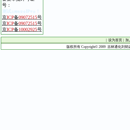
号
：
测试
IP
！
云网络安全
平台
京
ICP
备
09072515
号
京
ICP
备
09072515
号
京
ICP
备
10002925
号
|
设为首页
|
加
版权所有 Copyright© 2009 吉林通化