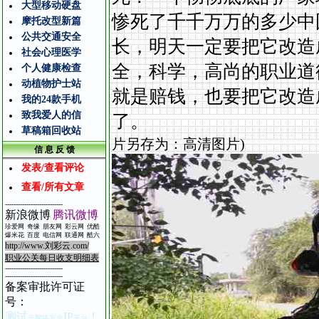
大型移动硬盘
惨死了千千万万的多少中
摩托改型新篇
公共交通安全
长，明天一定要把它改造
社会心理医学
全，科学，高尚的职业道
个人健康检查
动植物护士站
就是赔钱，也要把它改造
我的24款手机
致我爱人的信
草稿箱回收站
片另存为：高清图片)
信 息 反 馈
发表/查看评论
查看/所有文章
---------------------------
新浪微博
腾讯微博
珍爱网
奇缘
朋友网
彩云网
优酷
爆米花
百度
电信
网
联通网
酷
六
http://www.
刘彩云
.com/
职业公关每日收支明细表
---------------------------
---------------------------
备案审批许可证
号
：
测试
IP
！
云网络安全
平台