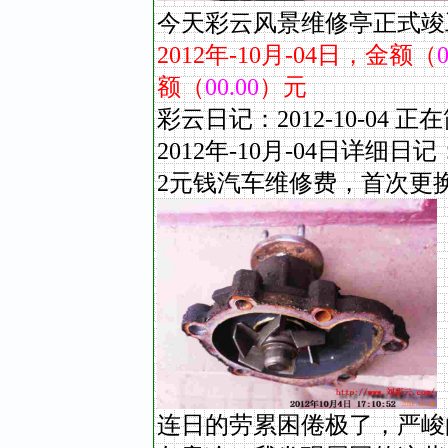
今天彩云风景维修亭正式竣
2012
年
-10
月
-04
日，金额（
0
额（
00.00
）元
彩云日记：2012-10-0
2012年-10
月
-04
日详细日记
2元钱汽车维修费，首次更
连日的劳累困倦极了，严峻