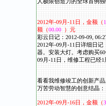
人极限创造力的全球
2012
年
-09
月
-11
日，金额（
1
额（
00.00
）元
彩云日记：2012-09-09,
2012年-09
月
-11
日详细日记
器。安装大灯。考虑购买6
09
月
-11
日，维修工程已经1
看看我维修竣工的创
万苦劳动智慧的
2012
年
-09
月
-16
日，金额（
3