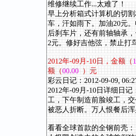
维修继续工作...太难了！
早上分析箱式计算机的切割
车，汗如雨下。加油20元
后刹车片，还有前轴轴承，一共
2元。修好吉他弦，禁止打
2012
年
-09
月
-10
日，金额（
1
额（
00.00
）元
彩云日记：2012-09-09,
2012年-09
月
-10
日详细日记
工，下午制造前脸竣工，交
被恶人折断。万人恨餐后浑
看看全球首款的