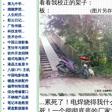
看看我校正的
第九中学...
板：
婚姻梦想...
(图片另
人生经历...
彩云日记...
广告传媒...
科技发明...
技术合作...
中国云游影集
烹饪学与厨师
软件开发招聘
箱式电脑生产
液晶主板显卡
八核CPU 主机
中国电影收集
键盘光标配件
磁带转制音频
综合维修窗口
不锈钢产品展
...累死了！电焊烧得
笔记本急救室
硬盘数据服务
死！一个彻彻底底的厂家