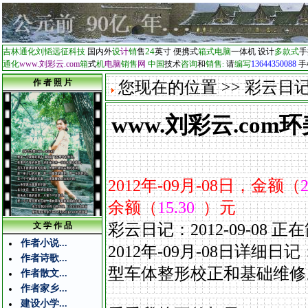
24
吉林通化刘韬远征科技
国内外
设
计
销
售
英寸
便携式
箱式电脑
一体机
设计
多款式
手
通化
www.刘彩云
com
箱
式
机
电脑
销售
网
中国
技术
咨询
和
销售
请
编写
13644350088
手
.
:
作 者 照 片
您现在的位置 >> 彩云日记...
www.刘彩云.co
2012
年
-09
月
-08
日，金额（
2
余额（
15.30
）元
彩云日记：2012-09-0
文 学 作 品
作者小说...
2012年-09
月
-08
日详细日记
作者诗歌...
型车体整形校正和基础维修
作者散文...
作者家乡...
建设小学...