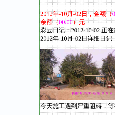
2012
年
-10
月
-02
日，金额（
0
余额（
00.00
）元
彩云日记：2012-10-0
2012年-10
月
-02
日详细日记
今天施工遇到严重阻碍，等