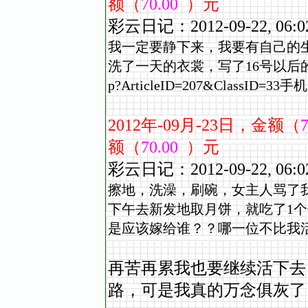
额（
70.00
）元
彩云日记：2012-09-22,
我一定要静下来，我要有自己的
洗了一天的衣裳，写了16号以
p?ArticleID=207&ClassID=33
手机
2012
年
-09
月
-23
日，金额（
7
额（
70.00
）元
彩云日记：2012-09-22,
擦地，洗澡，刷碗，女主人骂了
下午去新发地取月饼，就吃了1
是应该嫁给谁？？哪一位不比我
再苦再累我也要继续活下去
路，可是我真的万念俱灰了