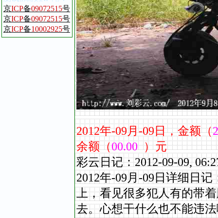
京
ICP
备
09072515
号
京
ICP
备
09072515
号
京
ICP
备
10002925
号
2012
年
-09
月
-09
日，金额（
2
余额（
00.00
）元
彩云日记：2012-09-09,
2012年-09
月
-09
日详细日记
上，看见很多犯人有的带着
去。心想干什么也不能违法