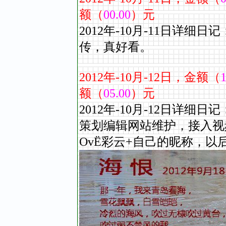
额（
00.00
）元
2012年-10
月
-11
日详细日记
传，真好看。
2012
年
-10
月
-12
日，金额（
1
额（
05.00
）元
2012年-10
月
-12
日详细日记
策划编辑网站维护，接入视频
OvЁ彩云+自己的昵称，