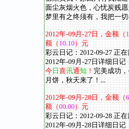
面尘灰烟火色，心忧炭贱愿
梦里有之终须有，我把一切都
2012
年
-09
月
-27
日，金额（
1
额（
10.10
）元
彩云日记：2012-09-2
2012年-09
月
-27
日详细日记
今
日
喜
讯
通
知
！
完美成功，
月饼，秋天来了！...
2012
年
-09
月
-28
日，金额（
6
额（
00.00
）元
彩云日记：2012-09-2
2012年-09
月
-28
日详细日记