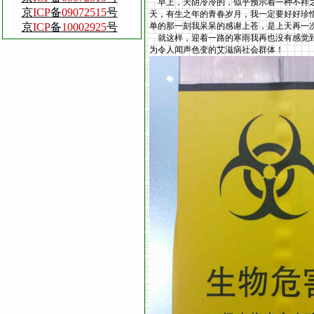
早上，天阴冷冷的，似乎预示着一种不祥之
京
ICP
备
09072515
号
天，有生之年的青春岁月，我一定要好好珍
京
ICP
备
10002925
号
单的那一刻我呆呆的感谢上苍，是上天再一
就这样，迎着一路的寒雨我再也没有感觉到
为令人闻声色变的艾滋病社会群体！