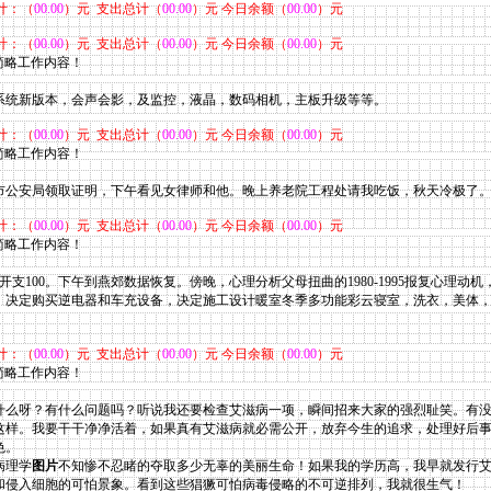
计：（
00.00
）元 支出总计（
00.00
）元 今日余额（
00.00
）元
计：（
00.00
）元 支出总计（
00.00
）元 今日余额（
00.00
）元
，简略工作内容！
系统新版本，会声会影，及监控，液晶，数码相机，主板升级等等。
计：（
00.00
）元 支出总计（
00.00
）元 今日余额（
00.00
）元
，简略工作内容！
市公安局领取证明，下午看见女律师和他。晚上养老院工程处请我吃饭，秋天冷极了
计：（
00.00
）元 支出总计（
00.00
）元 今日余额（
00.00
）元
，简略工作内容！
开支100。下午
到燕郊数据恢复。傍晚，心理分析父母扭曲的1980-1995报复心理动
，决定购买逆电器和车充设备，决定施工设计暖室冬季多功能彩云寝室，洗衣，美体
计：（
00.00
）元 支出总计（
00.00
）元 今日余额（
00.00
）元
，简略工作内容！
么呀？有什么问题吗？听说我还要检查艾滋病一项，瞬间招来大家的强烈耻笑。有没
这样。我要干干净净活着，如果真有艾滋病就必需公开，放弃今生的追求，处理好后
色。
病理学
图片
不知惨不忍睹的夺取多少无辜的美丽生命！如果我的学历高，我早就发行
和侵入细胞的可怕景象。看到这些猖獗可怕病毒侵略的不可逆排列，我就很生气！