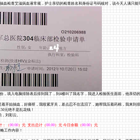
求抽血检查艾滋病血液常规，护士亲切的检查姓名和身份证号码核对，说今天人满只能
身份，填入电脑排除表后排到我了，到4楼叫了我名字，我进入检验医生面前，他亲切
着开始抽血，好痛呀，我咬紧牙关，差点忍不住流泪了，她帮我压着药棉，我来到排
.50元绝不是乱花钱！
的，刘彩云。
计：（
00.00
）元 支出总计（
00.00
）元 今日余额（
00.00
）元
，简略工作内容！