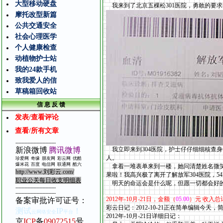
大型移动硬盘
我来到了北京五棵松301医院，勇敢的要
摩托改型新篇
公共交通安全
社会心理医学
个人健康检查
动植物护士站
我的24款手机
致我爱人的信
草稿箱回收站
信 息 反 馈
发表/查看评论
查看/所有文章
---------------------------
新浪微博
腾讯微博
我立即来到304医院，护士仔仔细细核查
人。
珍爱网
奇缘
朋友网
彩云网
优酷
爆米花
百度
电信
网
联通网
酷
六
拿着一堆表单来到一楼，她问清楚姓名微笑
http://www.
刘彩云
.com/
果啦！我高兴极了离开了解放军304医院，54
职业公关每日收支明细表
明天的命运会是什么呢，但愿一切都会好
---------------------------
---------------------------
2012
年
-10
月
-21
日，金额（
05.00
）元 收入总
备案审批许可证号
：
彩云日记：2012-10-21正在简单编辑今天
测试
IP
！
云网络安全
平台
2012年-10
月
-21
日详细日记：
京
ICP
备
09072515
号