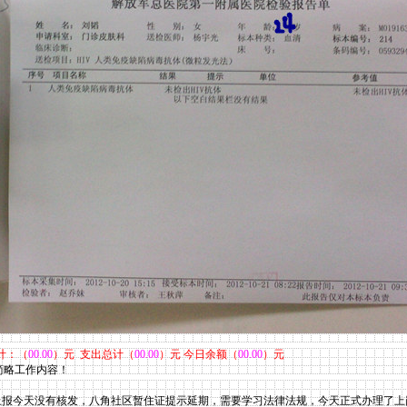
计：（
00.00
）元 支出总计（
00.00
）元 今日余额（
00.00
）元
，简略工作内容！
报今天没有核发，八角社区暂住证提示延期，需要学习
法律法规
，今天正式办理了上