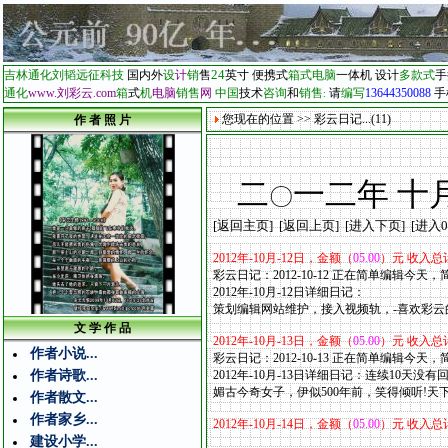
24
吉林通化刘韬远征科技
国内外
设
计
销
售
英寸
便携式
箱式电脑
一体机
设计
多款式
手
通化
www.刘彩云
com
箱
式
机
电脑
销售
网
中国
技术
咨询
和
销售
请
编写
13644350088
手
.
:
您现在的位置 >> 彩云日记...(11)
作 者 照 片
二
一二年 十
〇
[
返回主页
] [
返回上页
] [
进入下页
] [
进入0
2012
年
-10
月
-12
日，金额（
05.00
）元 收入总
彩云日记：2012-10-12 正在简单编辑今天
2012年-10
月
-12
日详细日记：
策划编辑网站维护，接入视频轨，-喜欢彩云的
文 学 作 品
2012
年
-10
月
-13
日，金额（
05.00
）元 收入总
作者小说...
彩云日记：2012-10-13 正在简单编辑今天
作者诗歌...
2012年-10
月
-13
日详细日记：连续10天没有
媚古今奇女子，伊似500年前，笑得倾听!天下多来者
作者散文...
作者家乡...
2012
年
-10
月
-14
日，金额（
05.00
）元 收入总
建设小学...