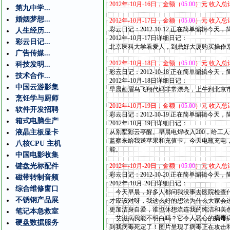
2012
年
-10
月
-16
日，金额（
05.00
）元 收入总
第九中学...
婚姻梦想...
2012
年
-10
月
-17
日，金额（
05.00
）元 收入总
彩云日记：2012-10-12 正在简单编辑今天
人生经历...
2012年-10
月
-17
日详细日记：
彩云日记...
北京医科大学看爱人，到鼎好大厦购买操作
广告传媒...
2012
年
-10
月
-18
日，金额（
05.00
）元 收入总
科技发明...
彩云日记：2012-10-18 正在简单编辑今天
技术合作...
2012年-10
月
-18
日详细日记：
中国云游影集
早晨画眉鸟飞翔代码非常漂亮，上午到北京
烹饪学与厨师
2012
年
-10
月
-19
日，金额（
05.00
）元 收入总
软件开发招聘
彩云日记：2012-10-19 正在简单编辑今天
箱式电脑生产
2012年-10
月
-19
日详细日记：
液晶主板显卡
从别墅彩云亭醒。早晨电焊收入200，给工人
监察来给我送苹果和充值卡。今天电瓶充电
八核CPU 主机
能。
中国电影收集
键盘光标配件
2012
年
-10
月
-20
日，金额（
05.00
）元 收入总
彩云日记：2012-10-20 正在简单编辑今天
磁带转制音频
2012年-10
月
-20
日详细日记：
综合维修窗口
今天早晨，好多人都问我没事去医院检查什
不锈钢产品展
才应该对呀，我这么好的想法为什么大家会
更加洁身自爱，谁也休想流连我的纯洁和美
笔记本急救室
艾滋病我能不明白吗？它令人恶心的
病毒
硬盘数据服务
到我病毒死定了！图片呈现了病毒正在攻击