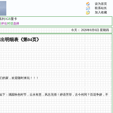
设为首页
联系站长
加入收藏
显卡
系列
1
G
B
看
评论
对话
选择
今天：
2026年8月6日 星期四
支出明细表《第04页》
是你们的家，欢迎随时来玩！！！
，如下：满园秋色时节，云水有意，风岂无情！婷语芳菲，古今何同？百花争妍，不