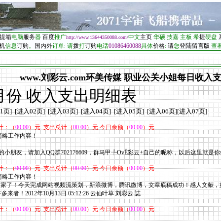
提箱
电脑
服
务
器
百度
推广
中文
主页
华硕
技嘉
主板
希
捷
硬盘
http
://www.13644350088.com/
陆
机
信息
订购
。
国内外
订单
请
拨
打
订购
电话
01086460088
具体
价格
请
您
登
留言版
查
:
:
www.刘彩云.com环美传媒 职业公关小姐每日收入
月份 收入支出明细表
1页
] [
进入02页
] [
进入03页
] [
进入04页
] [
进入05页
] [
进入06页
][
进入07
页
]
计：（
00.00
）元 支出总计（
00.00
）元 今日余额（
00.00
）元
，简略工作内容！
小朋友，请加入QQ群702176609，群马甲╄OvЁ彩云+自己的昵称，以后这里就
计：（
00.00
）元 支出总计（
00.00
）元 今日余额（
00.00
）元
，简略工作内容！
回家了！今天完成网站视频流策划，新浪微博，腾讯微博，文章底稿成功！感人文献
！2012年10月13日 05:12:26 云仙叶草 刘彩云 誌
计：（
00.00
）元 支出总计（
00.00
）元 今日余额（
00.00
）元