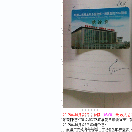
2012
年
-10
月
-22
日，金额（
05.00
）元 收入总
彩云日记：2012-10-22 正在简单编辑今天
2012年-10
月
-22
日详细日记：
申请工商银行卡卡号，工行U盾银行需要上