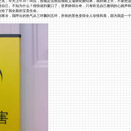
兆，今天上午10：00点，按规定去医院领取艾滋病化验结果，我祈祷上天，不要把
惜自己。不知为什么？很快就到窗口了，世界静得出奇，只有听见自己脆弱的心跳声和
次给了我全新的宝贵生命。
寒冷，我呼出的热气从三环飘到五环，所有的景色变得令人珍惜和美，因为我是一个