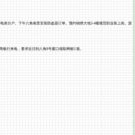
电表分户。下午八角南里安装防盗器订单。预约锦绣大地3-4楼规范职业装上岗。源
商银行来电，要求近日到八角8号窗口领取网银U盾。