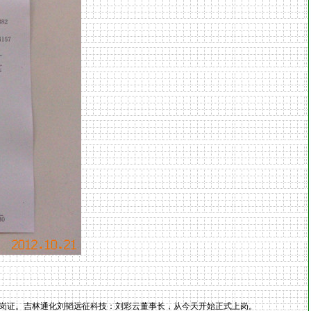
岗证。吉林通化刘韬远征
科技
：刘彩云
董事长
，从今天开始正式上岗。