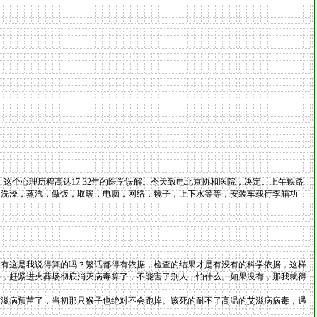
。
机，这个心理历程高达17-32年的医学误解。今天致电北京协和医院，决定。上午铁路
，洗澡，蒸汽，做饭，取暖，电脑，网络，镜子，上下水等等，安装车载行李箱功
有这是我说得算的吗？繁话都得有依据，检查的结果才是有没有的科学依据，这样
事，赶紧进火葬场彻底消灭病毒算了，不能害了别人，怕什么。如果没有，那我就得
艾滋病预苗了，当初那只猴子也绝对不会跑掉。该死的耐不了高温的艾滋病病毒，遇